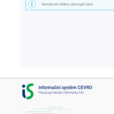
Nenalezen žádný vyhovující obor.
I
Informační systém CEVRO
S
Provozuje
Fakulta informatiky MU
C
E
V
R