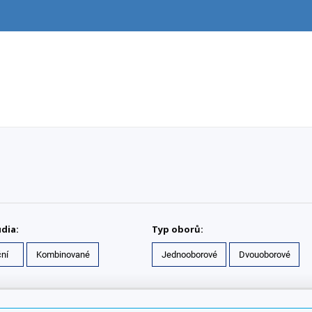
dia:
Typ oborů:
ní
Kombinované
Jednooborové
Dvouoborové