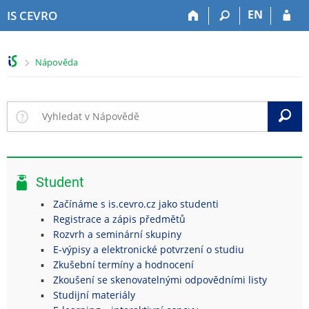
P
P
P
P
EN
IS CEVRO
ř
ř
ř
ř
e
e
e
e
s
s
s
s
>
Nápověda
k
k
k
k
o
o
o
o
č
č
č
č
i
i
i
i
V
t
t
t
t
n
n
n
n
a
a
a
a
h
h
o
p
Student
o
l
b
a
r
a
s
t
Začínáme s is.cevro.cz jako studenti
n
v
a
i
Registrace a zápis předmětů
í
i
h
č
Rozvrh a seminární skupiny
l
č
k
E-výpisy a elektronické potvrzení o studiu
i
k
u
Zkušební termíny a hodnocení
š
u
Zkoušení se skenovatelnými odpovědními listy
t
Studijní materiály
u