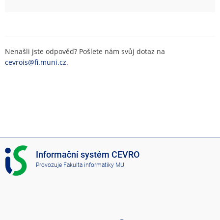
Nenašli jste odpověď? Pošlete nám svůj dotaz na
cevrois@fi.muni.cz
.
I
Informační systém CEVRO
S
Provozuje
Fakulta informatiky MU
C
E
V
R
O