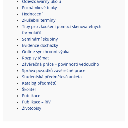
Odevzdávárny úkolů
Poznámkové bloky
Hodnocení
Zkušební termíny
Tipy pro zkoušení pomocí skenovatelných
formulářů
Seminární skupiny
Evidence docházky
Online synchronní výuka
Rozpisy témat
Závěrečná práce – povinnosti vedoucího
Správa posudků závěrečné práce
Studentská předmětová anketa
Katalog předmětů
Školitel
Publikace
Publikace – RIV
Životopisy