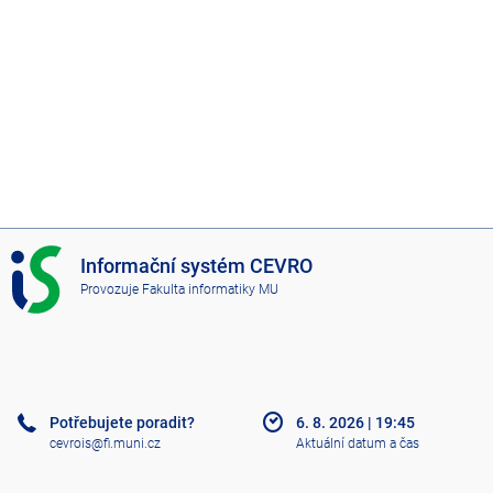
I
Informační systém CEVRO
S
Provozuje
Fakulta informatiky MU
C
E
V
R
O
Potřebujete poradit?
6. 8. 2026
|
19:45
cevrois@fi.muni.cz
Aktuální datum a čas