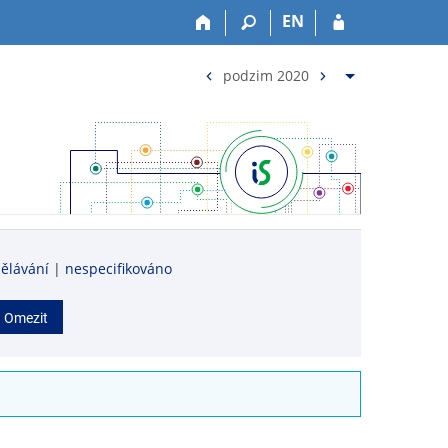
EN
<
>
podzim 2020
dělávání
|
nespecifikováno
Omezit