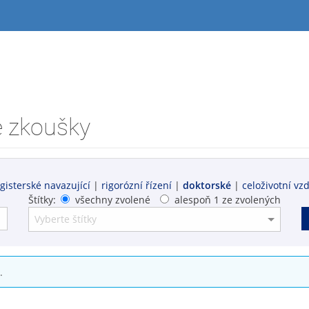
é zkoušky
isterské navazující
|
rigorózní řízení
|
doktorské
|
celoživotní vz
Štítky:
všechny zvolené
alespoň 1 ze zvolených
.