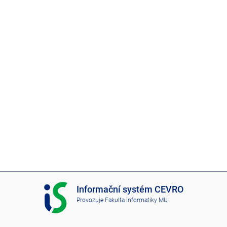
2
0
2
0
I
Informační systém CEVRO
S
Provozuje
Fakulta informatiky MU
C
E