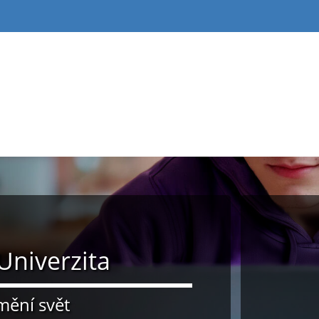
niverzita
 mění svět