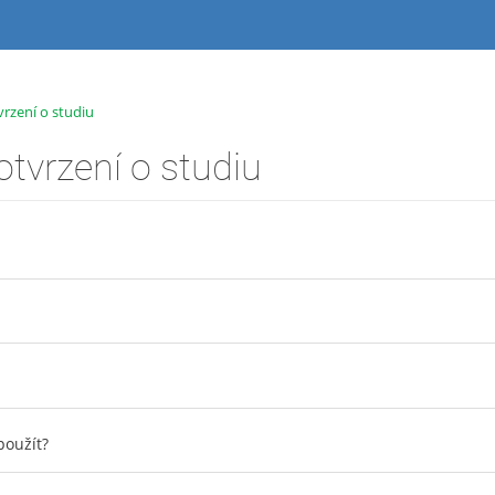
vrzení o studiu
otvrzení o studiu
použít?