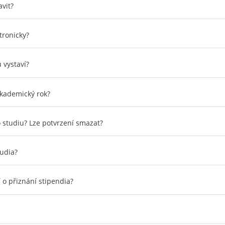
avit?
tronicky?
 vystaví?
akademický rok?
studiu? Lze potvrzení smazat?
tudia?
 o přiznání stipendia?