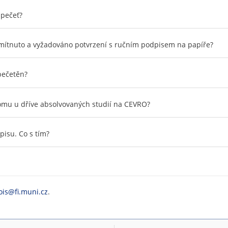
 pečeť?
dmítnuto a vyžadováno potvrzení s ručním podpisem na papíře?
pečetěn?
omu u dříve absolvovaných studií na CEVRO?
pisu. Co s tím?
ois@fi.muni.cz
.