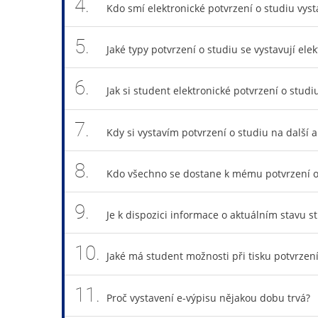
4.
Kdo smí elektronické potvrzení o studiu vyst
5.
Jaké typy potvrzení o studiu se vystavují elek
6.
Jak si student elektronické potvrzení o studiu
7.
Kdy si vystavím potvrzení o studiu na další 
8.
Kdo všechno se dostane k mému potvrzení o 
9.
Je k dispozici informace o aktuálním stavu s
10.
Jaké má student možnosti při tisku potvrzení
11.
Proč vystavení e-výpisu nějakou dobu trvá?