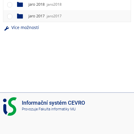
jaro 2018
jaro2018
jaro 2017
jaro2017
Více možností
I
Informační systém CEVRO
S
Provozuje
Fakulta informatiky MU
C
E
V
R