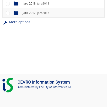
jaro 2018
jaro2018
jaro 2017
jaro2017
More options
I
CEVRO Information System
S
Administered by
Faculty of Informatics, MU
C
E
V
R