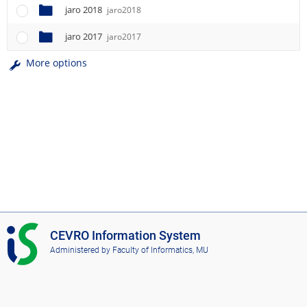
jaro 2018
jaro2018
jaro 2017
jaro2017
More options
I
CEVRO Information System
S
Administered by
Faculty of Informatics, MU
C
E
V
R