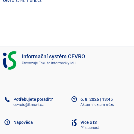
cevrois@fi.muni.cz
I
Informační systém CEVRO
S
Provozuje
Fakulta informatiky MU
C
E
V
R
O
Potřebujete poradit?
6. 8. 2026
|
13:45
cevrois@fi.muni.cz
Aktuální datum a čas
Nápověda
Více o IS
Přístupnost