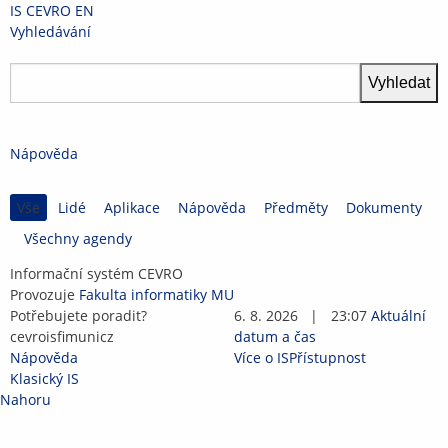
Přeskočit
Přeskočit
Přeskočit
Přeskočit
IS CEVRO
EN
na
na
na
na
>
Vyhledávání
horní
hlavičku
obsah
patičku
lištu
Nápověda
Vše
Lidé
Aplikace
Nápověda
Předměty
Dokumenty
Všechny agendy
IS
Informační systém CEVRO
CEVRO
Provozuje
Fakulta informatiky MU
Potřebujete poradit?
6. 8. 2026
|
23:07
Aktuální
ce
vrois
fi
muni
cz
datum a čas
Nápověda
Více o IS
Přístupnost
Klasický IS
Nahoru