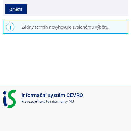
2
Omezit
4
Žádný termín nevyhovuje zvolenému výběru.
I
Informační systém CEVRO
S
Provozuje
Fakulta informatiky MU
C
E
V
R
O