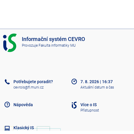
I
Informační systém CEVRO
S
Provozuje
Fakulta informatiky MU
C
E
V
R
O
Potřebujete poradit?
7. 8. 2026
|
16:37
cevrois@fi.muni.cz
Aktuální datum a čas
Nápověda
Více o IS
Přístupnost
Klasický IS