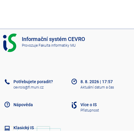
I
Informační systém CEVRO
S
Provozuje
Fakulta informatiky MU
C
E
V
R
O
Potřebujete poradit?
8. 8. 2026
|
17:57
cevrois@fi.muni.cz
Aktuální datum a čas
Nápověda
Více o IS
Přístupnost
Klasický IS