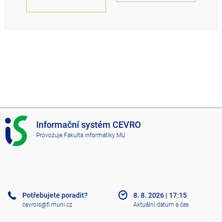
I
Informační systém CEVRO
S
Provozuje
Fakulta informatiky MU
C
E
V
R
O
Potřebujete poradit?
8. 8. 2026
|
17:15
cevrois@fi.muni.cz
Aktuální datum a čas