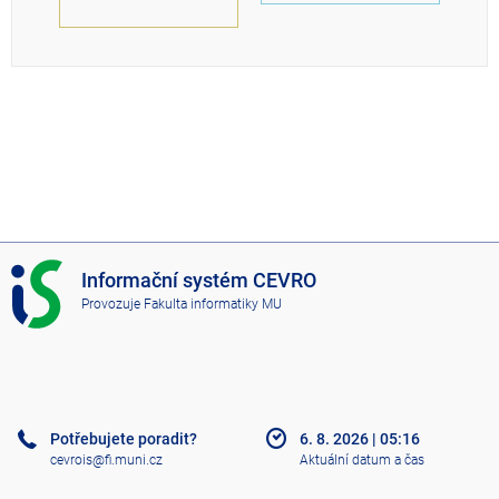
I
Informační systém CEVRO
S
Provozuje
Fakulta informatiky MU
C
E
V
R
O
Potřebujete poradit?
6. 8. 2026
|
05:16
cevrois@fi.muni.cz
Aktuální datum a čas