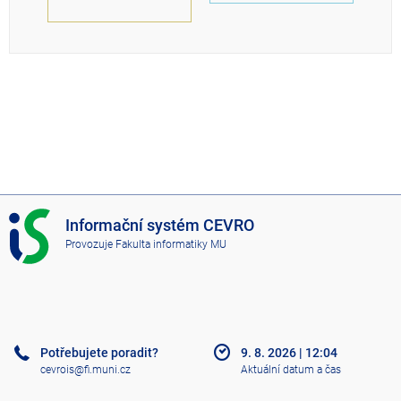
I
Informační systém CEVRO
S
Provozuje
Fakulta informatiky MU
C
E
V
R
O
Potřebujete poradit?
9. 8. 2026
|
12:04
cevrois@fi.muni.cz
Aktuální datum a čas