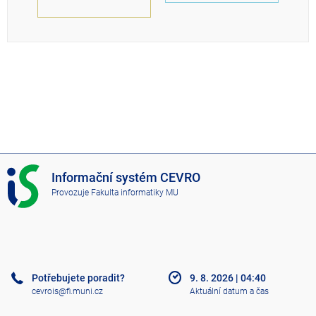
I
Informační systém CEVRO
S
Provozuje
Fakulta informatiky MU
C
E
V
R
O
Potřebujete poradit?
9. 8. 2026
|
04:40
cevrois@fi.muni.cz
Aktuální datum a čas