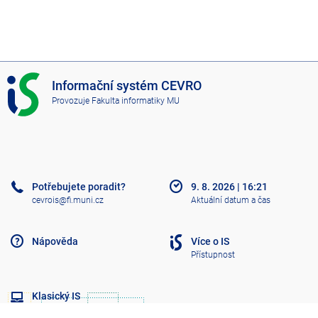
I
Informační systém CEVRO
S
Provozuje
Fakulta informatiky MU
C
E
V
R
O
Potřebujete poradit?
9. 8. 2026
|
16:21
cevrois@fi.muni.cz
Aktuální datum a čas
Nápověda
Více o IS
Přístupnost
Klasický IS