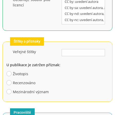
licencí
Štítky a příznaky
Veřejné štítky
U publikace je zatržen příznak:
Životopis
Recenzováno
Mezinárodní význam
Pracoviště