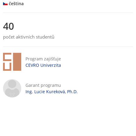
moderní a komplexní znalosti a dovednosti upevněné při
čeština
absolvování stáže. Výstupy stáže budou součástí předmětu
„Case study na vybraném trhu“ plánovaném v 5. semestru a
budou přeneseny do bakalářských prací. Tak absolventi získají
40
i potřebné praktické znalosti, které jim umožní po ukončení
bakalářského studia pracovat úspěšně nejen v těchto sektorech
počet aktivních studentů
a současně disponují potřebným základem, který jim umožňuje
v pokračování v magisterském stupni vysokoškolského studia.
Program zajišťuje
CEVRO Univerzita
Garant programu
Ing. Lucie Kureková, Ph.D.