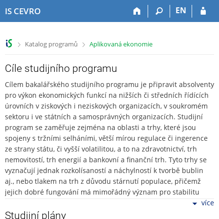
P
P
P
P
EN
IS CEVRO
ř
ř
ř
ř
e
e
e
e
s
s
s
s
>
>
Katalog programů
Aplikovaná ekonomie
k
k
k
k
o
o
o
o
č
č
č
č
Cíle studijního programu
i
i
i
i
Cílem bakalářského studijního programu je připravit absolventy
t
t
t
t
pro výkon ekonomických funkcí na nižších či středních řídících
n
n
n
n
úrovních v ziskových i neziskových organizacích, v soukromém
a
a
a
a
sektoru i ve státních a samosprávných organizacích. Studijní
h
h
o
p
program se zaměřuje zejména na oblasti a trhy, které jsou
o
l
b
a
spojeny s tržními selháními, větší mírou regulace či ingerence
r
a
s
t
ze strany státu, či vyšší volatilitou, a to na zdravotnictví, trh
n
v
a
i
í
i
h
č
nemovitostí, trh energií a bankovní a finanční trh. Tyto trhy se
l
č
k
vyznačují jednak rozkolísaností a náchylností k tvorbě bublin
i
k
u
aj., nebo tlakem na trh z důvodu stárnutí populace, přičemž
š
u
jejich dobré fungování má mimořádný význam pro stabilitu
t
ekonomiky a společnosti.
více
u
Studijní plány