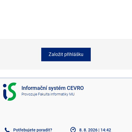
Založit přihlášku
I
Informační systém CEVRO
S
Provozuje
Fakulta informatiky MU
C
E
V
R
O
Potřebujete poradit?
8. 8. 2026
|
14:42