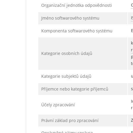
C
Organizační jednotka odpovědnosti
I
Jméno softwarového systému
Komponenta softwarového systému
Kategorie osobních údajů
t
Kategorie subjektů údajů
s
Příjemce nebo kategorie příjemců
Účely zpracování
r
Z
Právní základ pro zpracování
Oprávněné zájmy správce