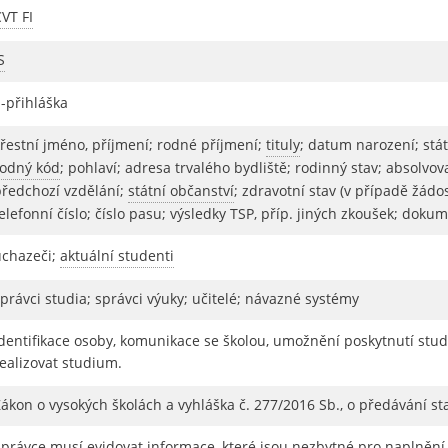
VT FI
S
E-přihláška
křestní jméno, příjmení; rodné příjmení;
tituly
; datum narození; stát
rodný kód
; pohlaví; adresa trvalého bydliště; rodinný stav; absolvov
předchozí vzdělání;
státní občanství
; zdravotní stav (v případě žádo
elefonní číslo; číslo pasu; výsledky TSP, příp. jiných zkoušek; d
uchazeči;
aktuální studenti
právci studia; správci výuky; učitelé; návazné systémy
Identifikace osoby, komunikace se školou, umožnění poskytnutí stu
ealizovat studium.
ákon o vysokých školách a vyhláška č. 277/2016 Sb., o předávání st
Správce musí evidovat informace, které jsou nezbytné pro naplněn