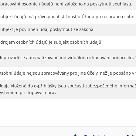
Zpracování osobních údajů není založeno na poskytnutí souhlasu.
Subjekt údajů má právo podat stížnost u Úřadu pro ochranu osobní
Subjekt je povinnen údaj poskytnout ze zákona.
Zdrojem osobních údajů je subjekt osobních údajů.
Neprovádí se automatizované individuální rozhodování ani profilov
Osobní údaje nejsou zpracovávány pro jiné účely, než je popsáno v
Údaje vložené do e-přihlášky jsou součástí zabezpečeného informač
systémem přístupových práv.