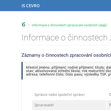
P
P
P
P
IS CEVRO
ř
ř
ř
ř
e
e
e
e
s
s
s
s
k
k
k
k
>
Informace o činnostech zpracování osobních údajů
o
o
o
o
č
č
č
č
Informace o činnostech 
i
i
i
i
t
t
t
t
n
n
n
n
a
a
a
a
Záznamy o činnostech zpracování osobníc
h
h
o
p
o
l
b
a
křestní jméno, příjmení; rodné příjmení; tituly; d
r
a
s
t
stav; absolvovaná střední škola; rok maturitní zko
adresa; telefonní číslo; číslo pasu; výsledky TSP
n
v
a
i
í
i
h
č
l
č
k
i
k
u
Správce nebo společní správci
š
u
t
Zpracovatel
u