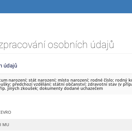
zpracování osobních údajů
h údajů
atum narození; stát narození; místo narození; rodné číslo; rodný k
ušky; předchozí vzdělání; státní občanství; zdravotní stav (v pří
, příp. jiných zkoušek; dokumenty dodané uchazečem
CEVRO
FI MU