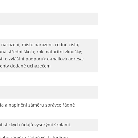
 narození; místo narození; rodné číslo;
aná střední škola; rok maturitní zkoušky;
sti o zvláštní podporu); e-mailová adresa;
okumenty dodané uchazečem
dia a naplnění záměru správce řádně
atistických údajů vysokými školami.
í jeho záměru řádně vést studium.