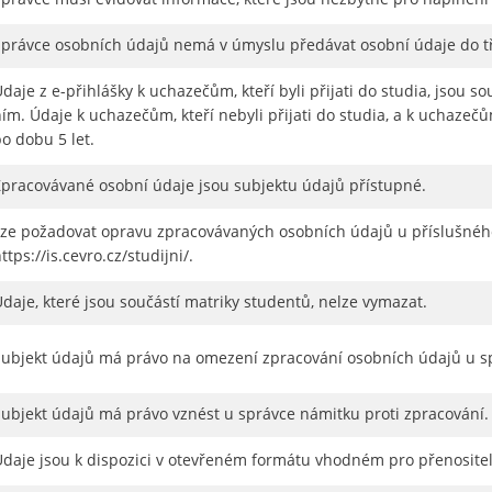
Správce osobních údajů nemá v úmyslu předávat osobní údaje do t
daje z e-přihlášky k uchazečům, kteří byli přijati do studia, jsou so
ím. Údaje k uchazečům, kteří nebyli přijati do studia, a k uchazečů
o dobu 5 let.
Zpracovávané osobní údaje jsou subjektu údajů přístupné.
Lze požadovat opravu zpracovávaných osobních údajů u příslušného
ttps://is.cevro.cz/studijni/.
daje, které jsou součástí matriky studentů, nelze vymazat.
Subjekt údajů má právo na omezení zpracování osobních údajů u s
Subjekt údajů má právo vznést u správce námitku proti zpracování.
Údaje jsou k dispozici v otevřeném formátu vhodném pro přenositel