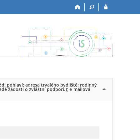
ód; pohlaví; adresa trvalého bydliště; rodinný
padě žádosti o zvláštní podporu); e-mailová