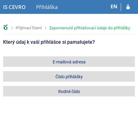
P
P
P
EN
IS CEVRO
Přihláška
ř
ř
ř
e
e
e
s
s
s
>
>
Přijímací řízení
Zapomenuté přihlašovací údaje do přihlášky
k
k
k
o
o
o
Který údaj k vaší přihlášce si pamatujete?
č
č
č
i
i
i
t
t
t
n
n
n
E-mailová adresa
a
a
a
h
o
p
Číslo přihlášky
l
b
a
a
s
t
Rodné číslo
v
a
i
i
h
č
č
k
k
u
u