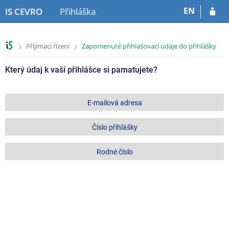
P
P
P
EN
IS CEVRO
Přihláška
ř
ř
ř
e
e
e
s
s
s
>
>
Přijímací řízení
Zapomenuté přihlašovací údaje do přihlášky
k
k
k
o
o
o
Který údaj k vaší přihlášce si pamatujete?
č
č
č
i
i
i
t
t
t
n
n
n
E-mailová adresa
a
a
a
h
o
p
Číslo přihlášky
l
b
a
a
s
t
Rodné číslo
v
a
i
i
h
č
č
k
k
u
u