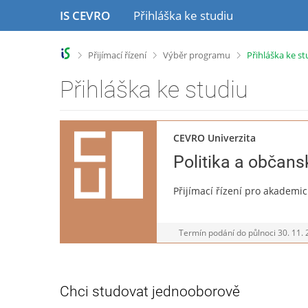
P
P
IS CEVRO
Přihláška ke studiu
ř
ř
e
e
s
s
>
>
>
Přijímací řízení
Výběr programu
Přihláška ke st
k
k
o
o
Přihláška ke studiu
č
č
i
i
t
t
n
n
CEVRO Univerzita
a
a
Politika a občans
h
o
l
b
Přijímací řízení pro akademi
a
s
v
a
i
h
Termín podání do půlnoci
30. 11.
č
k
u
Chci studovat jednooborově