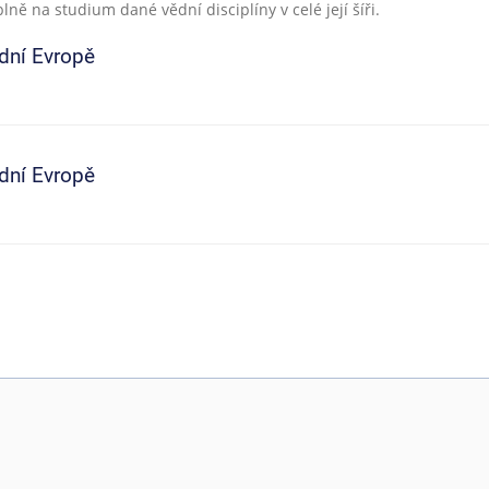
ně na studium dané vědní disciplíny v celé její šíři.
ední Evropě
ední Evropě