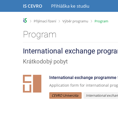
P
P
IS CEVRO
Přihláška ke studiu
ř
ř
e
e
s
s
>
>
>
Přijímací řízení
Výběr programu
Program
k
k
o
o
Program
č
č
i
i
t
t
International exchange prog
n
n
a
a
Krátkodobý pobyt
h
o
l
b
a
s
International exchange programme 
v
a
Application form for international p
i
h
č
CEVRO Univerzita
International exch
k
u