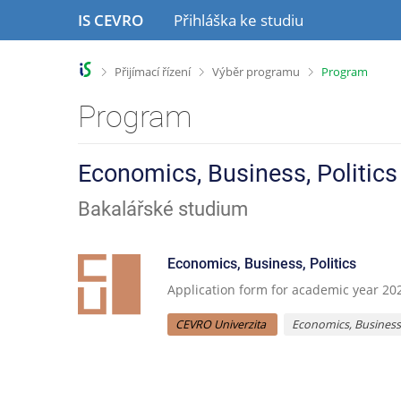
P
P
IS CEVRO
Přihláška ke studiu
ř
ř
e
e
s
s
>
>
>
Přijímací řízení
Výběr programu
Program
k
k
o
o
Program
č
č
i
i
t
t
Economics, Business, Politics
n
n
a
a
Bakalářské studium
h
o
l
b
a
s
Economics, Business, Politics
v
a
Application form for academic year 20
i
h
č
CEVRO Univerzita
Economics, Business,
k
u