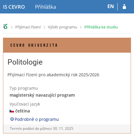
P
P
EN
IS CEVRO
Přihláška
ř
ř
e
e
s
s
>
>
>
Přijímací řízení
Výběr programu
Přihláška ke studiu
k
k
o
o
č
č
CEVRO UNIVERZITA
i
i
t
t
n
n
Politologie
a
a
h
o
Přijímací řízení pro akademický rok 2025/2026
l
b
a
s
Typ programu
v
a
magisterský navazující program
i
h
č
Vyučovací jazyk
k
čeština
u
Podrobně o programu
Termín podání do půlnoci
30. 11. 2025