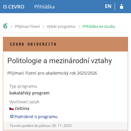
P
P
EN
IS CEVRO
Přihláška
ř
ř
e
e
s
s
>
>
>
Přijímací řízení
Výběr programu
Přihláška ke studiu
k
k
o
o
č
č
CEVRO UNIVERZITA
i
i
t
t
n
n
Politologie a mezinárodní vztahy
a
a
h
o
Přijímací řízení pro akademický rok 2025/2026
l
b
a
s
Typ programu
v
a
bakalářský program
i
h
č
Vyučovací jazyk
k
čeština
u
Podrobně o programu
Termín podání do půlnoci
30. 11. 2025