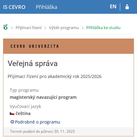
P
P
EN
IS CEVRO
Přihláška
ř
ř
e
e
s
s
>
>
>
Přijímací řízení
Výběr programu
Přihláška ke studiu
k
k
o
o
č
č
CEVRO UNIVERZITA
i
i
t
t
n
n
Veřejná správa
a
a
h
o
Přijímací řízení pro akademický rok 2025/2026
l
b
a
s
Typ programu
v
a
magisterský navazující program
i
h
č
Vyučovací jazyk
k
čeština
u
Podrobně o programu
Termín podání do půlnoci
30. 11. 2025