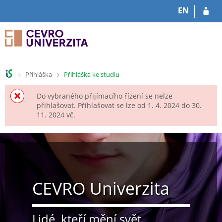
P
P
EN
ř
ř
e
e
s
s
k
k
o
o
č
č
>
>
Přihláška
Přihláška ke studiu
i
i
t
t
Do vybraného přijímacího řízení se nelze
n
n
přihlašovat. Přihlašovat se lze od 1. 4. 2024 do 30.
a
a
11. 2024 vč.
h
o
l
b
a
s
v
a
i
h
č
CEVRO Univerzita
k
u
Lidé, kteří mění svět