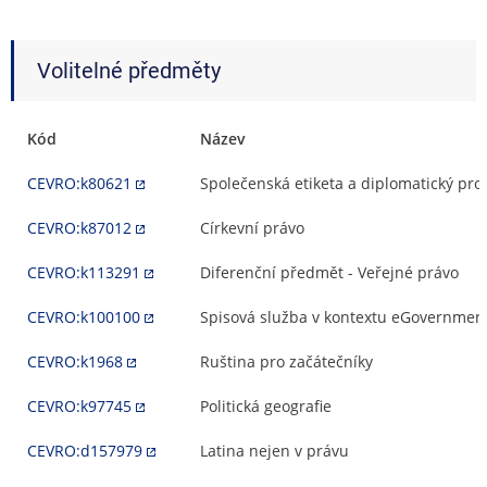
Volitelné předměty
Kód
Název
CEVRO:k80621
Společenská etiketa a diplomatický pro
CEVRO:k87012
Církevní právo
CEVRO:k113291
Diferenční předmět - Veřejné právo
CEVRO:k100100
Spisová služba v kontextu eGovernment
CEVRO:k1968
Ruština pro začátečníky
CEVRO:k97745
Politická geografie
CEVRO:d157979
Latina nejen v právu