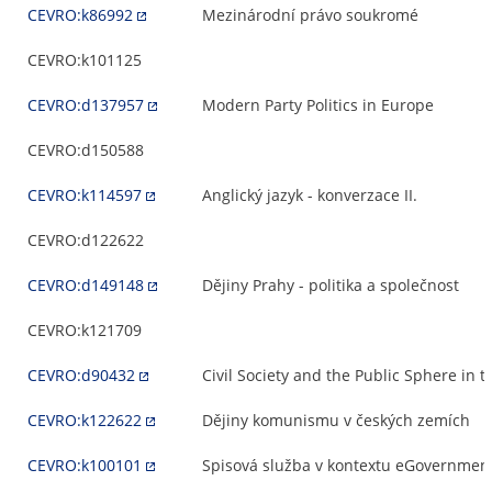
CEVRO:k86992
Mezinárodní právo soukromé
CEVRO:k101125
CEVRO:d137957
Modern Party Politics in Europe
CEVRO:d150588
CEVRO:k114597
Anglický jazyk - konverzace II.
CEVRO:d122622
CEVRO:d149148
Dějiny Prahy - politika a společnost
CEVRO:k121709
CEVRO:d90432
Civil Society and the Public Sphere in t
CEVRO:k122622
Dějiny komunismu v českých zemích
CEVRO:k100101
Spisová služba v kontextu eGovernmentu