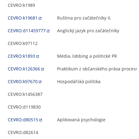
CEVRO:k1989
CEVRO:k19681
Ruština pro začátečníky II.
CEVRO:d11459777
Anglický jazyk pro začátečníky
CEVRO:k97112
CEVRO:k1893
Média, lobbing a politické PR
CEVRO:k126366
Praktikum z občanského práva procesn
CEVRO:k97670
Hospodářská politika
CEVRO:k1456387
CEVRO:d119830
CEVRO:d80515
Aplikovaná psychologie
CEVRO:d82614