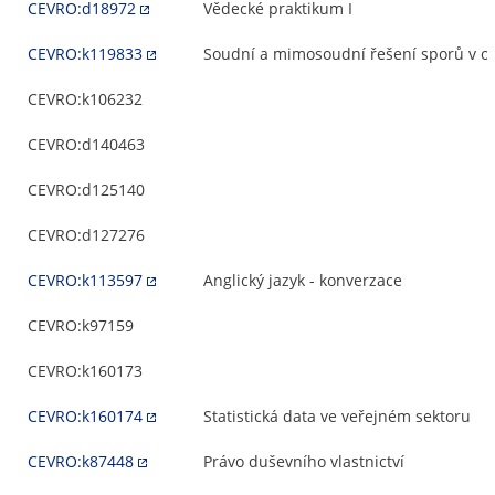
CEVRO:d18972
Vědecké praktikum I
CEVRO:k119833
Soudní a mimosoudní řešení sporů v o
CEVRO:k106232
CEVRO:d140463
CEVRO:d125140
CEVRO:d127276
CEVRO:k113597
Anglický jazyk - konverzace
CEVRO:k97159
CEVRO:k160173
CEVRO:k160174
Statistická data ve veřejném sektoru
CEVRO:k87448
Právo duševního vlastnictví