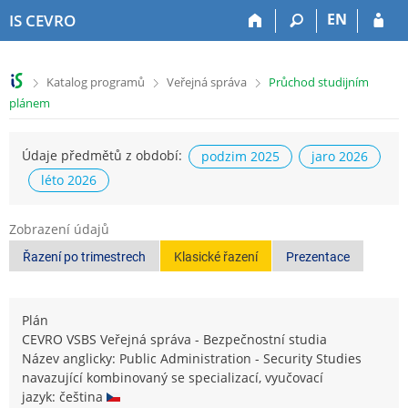
P
P
P
P
EN
IS CEVRO
ř
ř
ř
ř
e
e
e
e
s
s
s
s
>
>
>
Katalog programů
Veřejná správa
Průchod studijním
k
k
k
k
plánem
o
o
o
o
č
č
č
č
i
i
i
i
Údaje předmětů z období:
podzim 2025
jaro 2026
t
t
t
t
léto 2026
n
n
n
n
a
a
a
a
h
h
o
p
Zobrazení údajů
o
l
b
a
Řazení po trimestrech
Klasické řazení
Prezentace
r
a
s
t
n
v
a
i
í
i
h
č
l
č
k
Plán
i
k
u
CEVRO VSBS Veřejná správa - Bezpečnostní studia
š
u
Název anglicky: Public Administration - Security Studies
t
navazující kombinovaný se specializací, vyučovací
u
jazyk: čeština