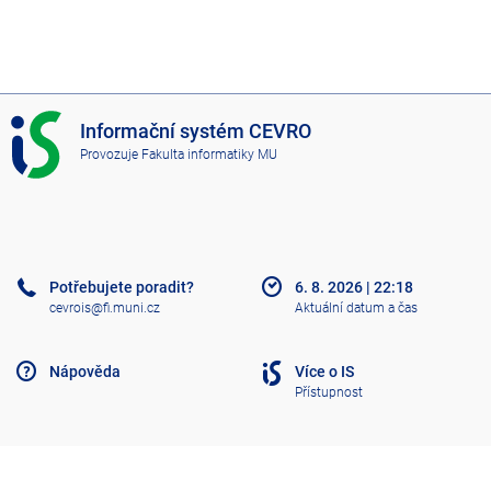
I
Informační systém CEVRO
S
Provozuje
Fakulta informatiky MU
C
E
V
R
O
Potřebujete poradit?
6. 8. 2026
|
22:18
cevrois@fi.muni.cz
Aktuální datum a čas
Nápověda
Více o IS
Přístupnost
Klasický IS