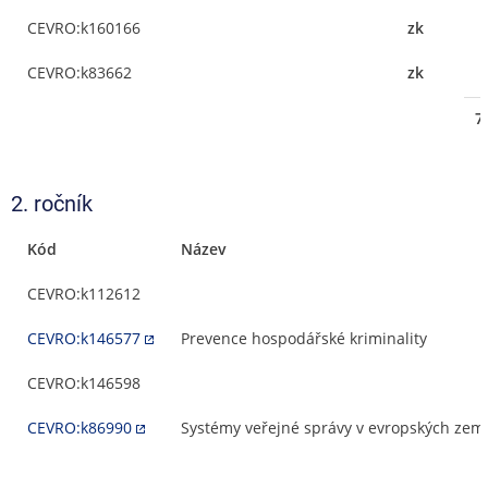
CEVRO:k160166
zk
CEVRO:k83662
zk
7
2. ročník
Kód
Název
CEVRO:k112612
CEVRO:k146577
Prevence hospodářské kriminality
CEVRO:k146598
CEVRO:k86990
Systémy veřejné správy v evropských zem