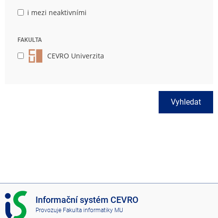
i mezi neaktivními
FAKULTA
CEVRO Univerzita
Vyhledat
I
Informační systém CEVRO
S
Provozuje
Fakulta informatiky MU
C