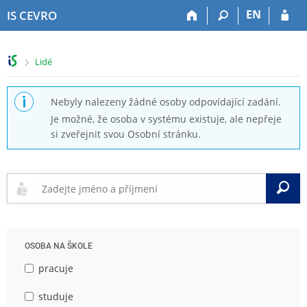
P
P
P
P
EN
IS CEVRO
ř
ř
ř
ř
e
e
e
e
s
s
s
s
>
Lidé
k
k
k
k
o
o
o
o
č
č
č
č
Nebyly nalezeny žádné osoby odpovídající zadání.
i
i
i
i
Je možné, že osoba v systému existuje, ale nepřeje
t
t
t
t
si zveřejnit svou Osobní stránku.
n
n
n
n
a
a
a
a
h
h
o
p
o
l
b
a
V
r
a
s
t
n
v
a
i
í
i
h
č
l
č
k
OSOBA NA ŠKOLE
i
k
u
š
u
pracuje
t
u
studuje