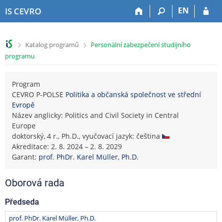
P
P
P
P
EN
IS CEVRO
ř
ř
ř
ř
e
e
e
e
s
s
s
s
>
>
Katalog programů
Personální zabezpečení studijního
k
k
k
k
programu
o
o
o
o
č
č
č
č
i
i
i
i
Program
t
t
t
t
CEVRO P-POLSE
Politika a občanská společnost ve střední
n
n
n
n
Evropě
a
a
a
a
Název anglicky: Politics and Civil Society in Central
h
h
o
p
Europe
o
l
b
a
doktorský, 4 r., Ph.D., vyučovací jazyk: čeština
r
a
s
t
Akreditace: 2. 8. 2024 – 2. 8. 2029
n
v
a
i
Garant:
prof. PhDr. Karel Müller, Ph.D.
í
i
h
č
l
č
k
Oborová rada
i
k
u
š
u
Předseda
t
u
prof. PhDr. Karel Müller, Ph.D.