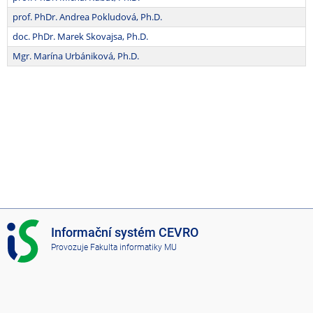
prof. PhDr. Andrea Pokludová, Ph.D.
doc. PhDr. Marek Skovajsa, Ph.D.
Mgr. Marína Urbániková, Ph.D.
I
Informační systém CEVRO
S
Provozuje
Fakulta informatiky MU
C
E
V
R