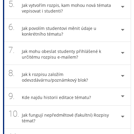
5.
Jak vytvořím rozpis, kam mohou nová témata
vepisovat i studenti?
6.
Jak povolím studentovi měnit údaje u
konkrétního tématu?
7.
Jak mohu obeslat studenty přihlášené k
určitému rozpisu e-mailem?
8.
Jak k rozpisu založím
odevzdávárnu/poznámkový blok?
9.
Kde najdu historii editace tématu?
10.
Jak fungují nepředmětové (fakultní) Rozpisy
témat?