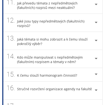
11.
Jak převedu témata z nepředmětových
(fakultních) rozpisů mezi neaktuální?
12.
Jaké jsou typy nepředmětových (fakultních)
rozpisů?
13.
Jaká témata si mohu zobrazit a k čemu slouží
pokročilý výběr?
14.
Kdo může manipulovat s nepředmětovým
(fakultním) rozpisem a tématy v něm?
15.
K čemu slouží harmonogram činností?
16.
Stručné rozvržení organizace agendy na fakultě