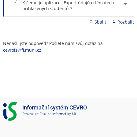
17.
K čemu je aplikace „Export údajů o tématech
přihlášených studentů“?
Sbalit
Rozbalit
Nenašli jste odpověď? Pošlete nám svůj dotaz na
cevrois@fi.muni.cz
.
I
Informační systém CEVRO
S
Provozuje
Fakulta informatiky MU
C
E
V