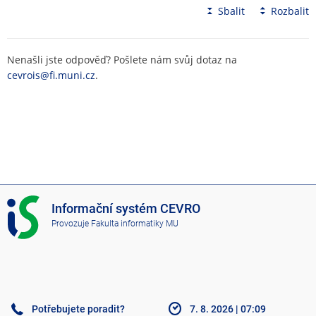
Sbalit
Rozbalit
Nenašli jste odpověď? Pošlete nám svůj dotaz na
cevrois@fi.muni.cz
.
I
Informační systém CEVRO
S
Provozuje
Fakulta informatiky MU
C
E
V
R
O
Potřebujete poradit?
7. 8. 2026
|
07:09