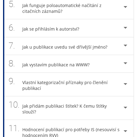
5.
Jak funguje poloautomatické načítání z
citačních záznamů?
6.
Jak se přihlásím k autorství?
7.
Jak u publikace uvedu své dřívější jméno?
8.
Jak vystavím publikace na WWW?
9.
Vlastní kategorizační příznaky pro členění
publikací
10.
Jak přidám publikaci štítek? K čemu štítky
slouží?
11.
Hodnocení publikací pro potřeby IS (nesouvisí s
hodnocením RVV)