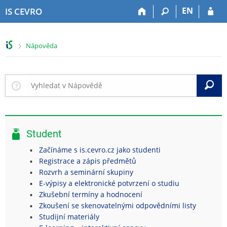
P
P
P
P
EN
IS CEVRO
ř
ř
ř
ř
e
e
e
e
s
s
s
s
>
Nápověda
k
k
k
k
o
o
o
o
č
č
č
č
i
i
i
i
V
t
t
t
t
n
n
n
n
a
a
a
a
h
h
o
p
Student
o
l
b
a
r
a
s
t
Začínáme s is.cevro.cz jako studenti
n
v
a
i
Registrace a zápis předmětů
í
i
h
č
Rozvrh a seminární skupiny
l
č
k
E-výpisy a elektronické potvrzení o studiu
i
k
u
Zkušební termíny a hodnocení
š
u
Zkoušení se skenovatelnými odpovědními listy
t
Studijní materiály
u