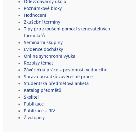
Odevzdávárny úkolů
Poznámkové bloky
Hodnocení
Zkušební termíny
Tipy pro zkoušení pomocí skenovatelných
formulářů
Seminární skupiny
Evidence docházky
Online synchronní výuka
Rozpisy témat
Závěrečná práce – povinnosti vedoucího
Správa posudků závěrečné práce
Studentská předmětová anketa
Katalog předmětů
Školitel
Publikace
Publikace – RIV
Životopisy