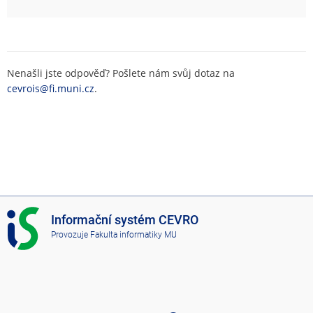
Nenašli jste odpověď? Pošlete nám svůj dotaz na
cevrois@fi.muni.cz
.
I
Informační systém CEVRO
S
Provozuje
Fakulta informatiky MU
C
E
V
R
O