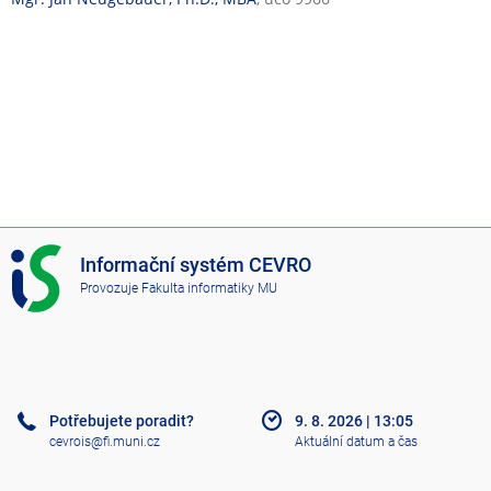
í
č
i
n
n
o
s
t
I
Informační systém CEVRO
S
Provozuje
Fakulta informatiky MU
C
E
V
R
O
Potřebujete poradit?
9. 8. 2026
|
13:05
cevrois@fi.muni.cz
Aktuální datum a čas