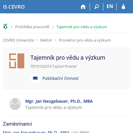
P
P
P
P
EN
IS CEVRO
ř
ř
ř
ř
e
e
e
e
s
s
s
s
>
>
Prohlídka pracovišť
Tajemník pro vědu a výzkum
k
k
k
k
o
o
o
o
CEVRO Univerzita
Rektor
Prorektor pro vědu a výzkum
č
č
č
č
i
i
i
i
t
t
t
t
Tajemník pro vědu a výzkum
n
n
n
n
a
a
a
a
7D10102010 TajVaV ProVaV
h
h
o
p
P
o
l
b
a
Publikační činnost
u
r
a
s
t
b
n
v
a
i
l
í
i
h
č
Mgr. Jan Neugebauer, Ph.D., MBA
l
č
k
i
Tajemník pro vědu a výzkum
i
k
u
k
š
u
a
t
č
Zaměstnanci
u
n
Mgr. Jan Neugebauer, Ph.D., MBA
, učo 9966