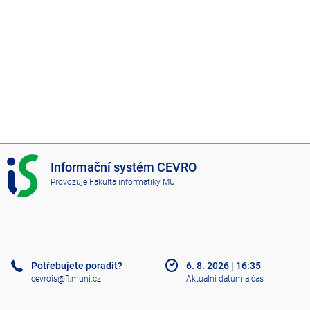
I
Informační systém CEVRO
S
Provozuje
Fakulta informatiky MU
C
E
V
R
O
Potřebujete poradit?
6. 8. 2026
|
16:35
cevrois@fi.muni.cz
Aktuální datum a čas