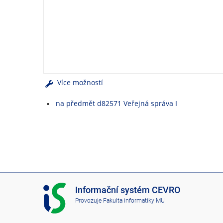
e
n
u
Více možností
na předmět d82571 Veřejná správa I
I
Informační systém CEVRO
S
Provozuje
Fakulta informatiky MU
C
E