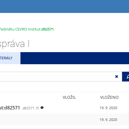
předmětu CEVRO Institut:
d82571
práva I
TERIÁLY
VLOŽIL
VLOŽENO
t:
d82571
19. 9. 2020
d82571
/5
19. 9. 2020