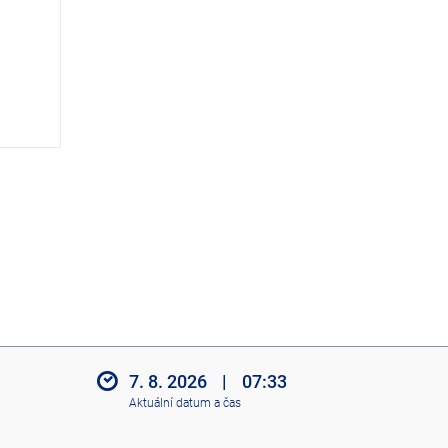
z
i
t
i
k
o
n
y
7. 8. 2026
|
07:33
Aktuální datum a čas