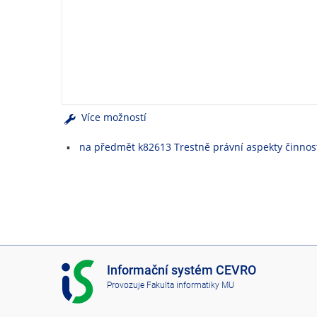
e
n
u
Více možností
na předmět k82613 Trestně právní aspekty činnost
I
Informační systém CEVRO
S
Provozuje
Fakulta informatiky MU
C
E