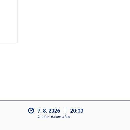
z
i
t
i
k
o
n
y
7. 8. 2026
|
20:00
Aktuální datum a čas