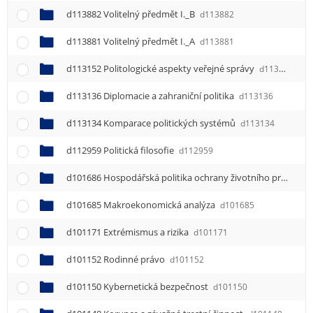
d113882 Volitelný předmět I._B
d113882
d113881 Volitelný předmět I._A
d113881
d113152 Politologické aspekty veřejné správy
d113152
d113136 Diplomacie a zahraniční politika
d113136
d113134 Komparace politických systémů
d113134
d112959 Politická filosofie
d112959
d101686 Hospodářská politika ochrany životního prostředí
d101685 Makroekonomická analýza
d101685
d101171 Extrémismus a rizika
d101171
d101152 Rodinné právo
d101152
d101150 Kybernetická bezpečnost
d101150