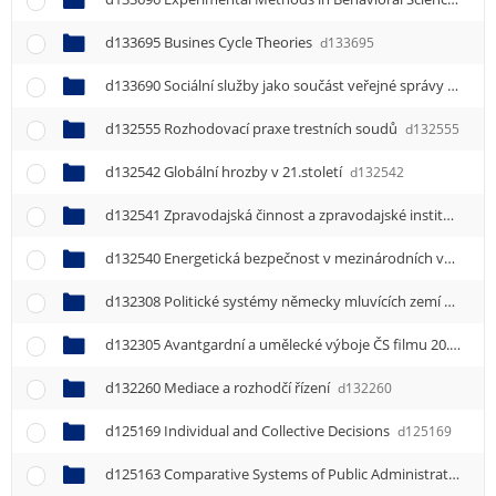
d133695 Busines Cycle Theories
d133695
d133690 Sociální služby jako součást veřejné správy
d1336
d132555 Rozhodovací praxe trestních soudů
d132555
d132542 Globální hrozby v 21.století
d132542
d132541 Zpravodajská činnost a zpravodajské instituce
d1
d132540 Energetická bezpečnost v mezinárodních vztazích
d132308 Politické systémy německy mluvících zemí
d13230
d132305 Avantgardní a umělecké výboje ČS filmu 20. až 40. let
d132260 Mediace a rozhodčí řízení
d132260
d125169 Individual and Collective Decisions
d125169
d125163 Comparative Systems of Public Administration
d1