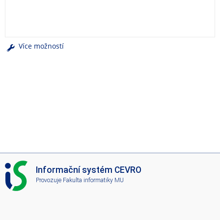
e
n
u
Více možností
I
Informační systém CEVRO
S
Provozuje
Fakulta informatiky MU
C
E
V
R