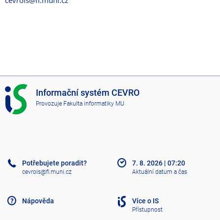
cevrois@fi.muni.cz
I
Informační systém CEVRO
S
Provozuje
Fakulta informatiky MU
C
E
V
R
O
Potřebujete poradit?
7. 8. 2026
|
07:20
cevrois@fi.muni.cz
Aktuální datum a čas
Nápověda
Více o IS
Přístupnost