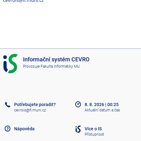
cevrois@fi.muni.cz
I
Informační systém CEVRO
S
Provozuje
Fakulta informatiky MU
C
E
V
R
O
Potřebujete poradit?
8. 8. 2026
|
00:25
cevrois@fi.muni.cz
Aktuální datum a čas
Nápověda
Více o IS
Přístupnost