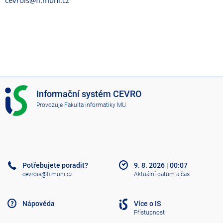
cevrois@fi.muni.cz
I
Informační systém CEVRO
S
Provozuje
Fakulta informatiky MU
C
E
V
R
O
Potřebujete poradit?
9. 8. 2026
|
00:07
cevrois@fi.muni.cz
Aktuální datum a čas
Nápověda
Více o IS
Přístupnost